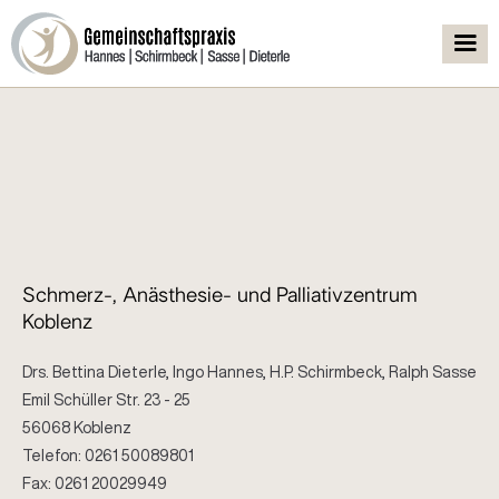
Impressum
Schmerz-, Anästhesie- und Palliativzentrum
Koblenz
Drs. Bettina Dieterle, Ingo Hannes, H.P. Schirmbeck, Ralph Sasse
Emil Schüller Str. 23 - 25
56068 Koblenz
Telefon: 0261 50089801
Fax: 0261 20029949